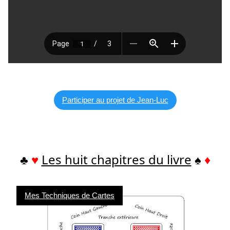
Participer au projet de Jean-Luc
♣
♥
Les huit chapitres du livre
♠
♦
Mes Techniques de Cartes