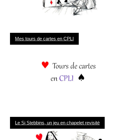
Mes tours de cartes en CPLI
Le Si Stebbins, un jeu en chapelet revisité