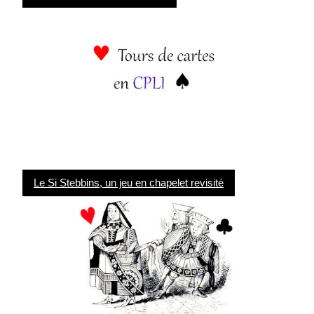
Le Si Stebbins, un jeu en chapelet revisité