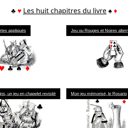
♣
♥
Les huit chapitres du livre
♠
♦
rtes appliqués
Jeu ou Rouges et Noires alter
ns, un jeu en chapelet revisité
Mon jeu mémorisé, le Rosario