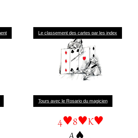
nent
Le classement des cartes par les index
Tours avec le Rosario du magicien