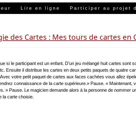
teur
Lire en ligne
Participer au projet
ie des Cartes : Mes tours de cartes en 
si le participant est un enfant. D’un jeu mélangé huit cartes sont so
c. Ensuite il distribue les cartes en deux petits paquets de quatre cart
« Avec votre petit paquet de cartes aux faces cachées vous allez épel
endrez connaissance de la carte supérieure.» Pause. « Maintenant, vou
s. » Pause. Le magicien demande alors à la personne de nommer une à
 la carte choisie.