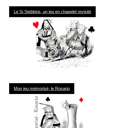
Le Si Stebbins, un jeu en chapelet revisité
Mon jeu mémorisé, le Rosario