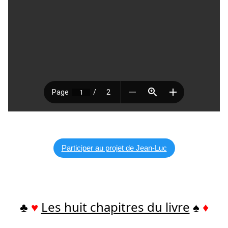
Participer au projet de Jean-Luc
♣
♥
Les huit chapitres du livre
♠
♦